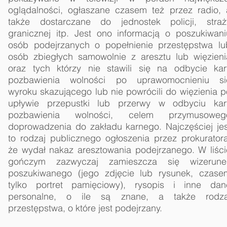
oglądalności, ogłaszane czasem też przez radio, 
także dostarczane do jednostek policji, straż
granicznej itp. Jest ono informacją o poszukiwani
osób podejrzanych o popełnienie przestępstwa lu
osób zbiegłych samowolnie z aresztu lub więzieni
oraz tych którzy nie stawili się na odbycie kar
pozbawienia wolności po uprawomocnieniu si
wyroku skazującego lub nie powrócili do więzienia p
upływie przepustki lub przerwy w odbyciu kar
pozbawienia wolności, celem przymusoweg
doprowadzenia do zakładu karnego. Najczęściej jes
to rodzaj publicznego ogłoszenia przez prokuratora
że wydał nakaz aresztowania podejrzanego. W liści
gończym zazwyczaj zamieszcza się wizerune
poszukiwanego (jego zdjęcie lub rysunek, czase
tylko portret pamięciowy), rysopis i inne dan
personalne, o ile są znane, a także rodza
przestępstwa, o które jest podejrzany.