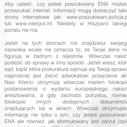
Aby ustalić, czy jesteś poszukiwany
ENA
możes
przeszukać internet. Informacji mogą dostaczyć taki
strony internetowe jak: www.
poszukiwani.policja.p
lub
www.interpol.int.
Niestety w Hiszpanii takieg
portalu nie ma.
Jeżeli na tych stronach nie znajdziesz swojeg
nazwiska wcale nie oznacza to, że Twoje dane ni
figurują w żadnym z rejestrów. Wówczas należ
podejść do sprawy w inny sposób. Jeżeli wiesz, któr
sąd, bądź która prokuratura zajmuje się Twoją sprawą
najprościej jest zlecić adwokatowi przejrzenie akt
Nasi Klienci otrzymują wówczas mailem fotokopi
postanowienia o wydaniu europejskiego nakaz
aresztowania, a gdy zachodzi potrzeba, równie
fotokopie innych dostępnych dokumentó
znajdujących się w aktach. Wówczas otrzymujes
informację nie tylko o tym, czy jesteś poszukiwan
ENA ale również, jak sformułowany jest zarzut (opi