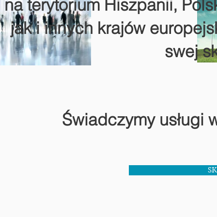
na terytorium Hiszpanii, Polsk
jak i innych krajów europejs
swej s
Świadczymy usługi w
SK