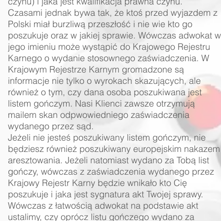
czynu) i jaka jest kwalifikacja prawna czynu.
Czasami jednak bywa tak, że ktoś przed wyjazdem z
Polski miał burzliwą przeszłość i nie wie kto go
poszukuje oraz w jakiej sprawie. Wówczas adwokat w
jego imieniu może wystąpić do Krajowego Rejestru
Karnego o wydanie stosownego zaświadczenia. W
Krajowym Rejestrze Karnym gromadzone są
informacje nie tylko o wyrokach skazujących, ale
również o tym, czy dana osoba poszukiwana jest
listem gończym. Nasi Klienci zawsze otrzymują
mailem skan odpwowiedniego zaświadczenia
wydanego przez sąd.
Jeżeli nie jesteś poszukiwany listem gończym, nie
będziesz również poszukiwany europejskim nakazem
aresztowania. Jeżeli natomiast wydano za Tobą list
gończy, wówczas z zaświadczenia wydanego przez
Krajowy Rejestr Karny będzie wnikało kto Cię
poszukuje i jaka jest sygnatura akt Twojej sprawy.
Wówczas z łatwością adwokat na podstawie akt
ustalimy, czy oprócz listu gończego wydano za